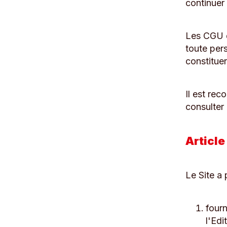
continuer 
Les CGU d
toute pers
constituen
Il est re
consulter
Article
Le Site a 
fourn
l'Edi