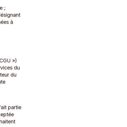
e ;
désignant
nées à
s CGU »)
rvices du
iteur du
ute
ait partie
cceptée
haitent