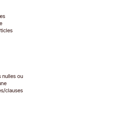
des
e
ticles
 nulles ou
une
les/clauses