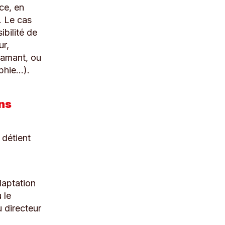
ce, en
. Le cas
ibilité de
ur,
famant, ou
aphie…).
ons
 détient
daptation
 le
u directeur