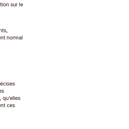
tion sur le
nts,
ent normal
récises
es
 qu’elles
ent ces