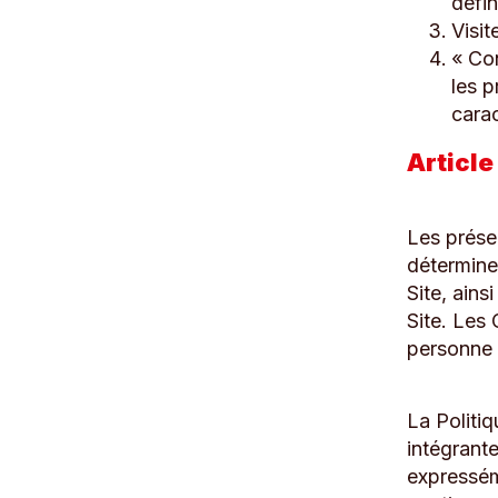
défin
Visit
« Con
les p
carac
Article 
Les prése
déterminen
Site, ains
Site. Les
personne n
La Politiq
intégrante
expresséme