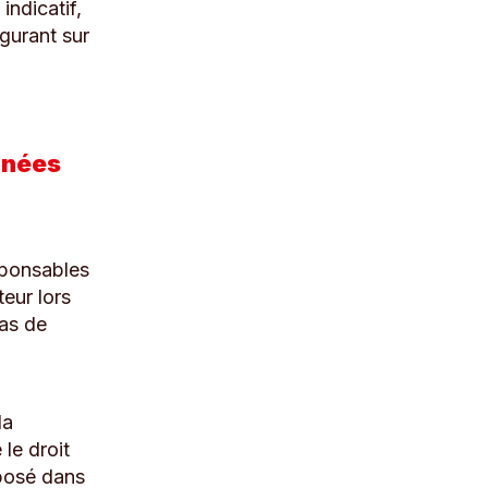
indicatif,
igurant sur
onnées
esponsables
teur lors
cas de
la
 le droit
posé dans