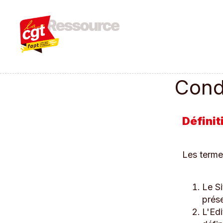
Condi
Définit
Les termes
Le Si
prése
L'Edi