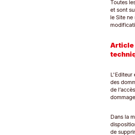
Toutes les
et sont su
le Site ne
modificat
Article
techni
L'Editeur 
des dommag
de l’accè
dommage
Dans la m
dispositio
de suppri