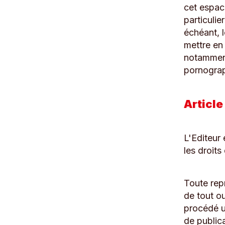
cet espace
particulie
échéant, l
mettre en 
notamment
pornograph
Article
L'Editeur 
les droits
Toute rep
de tout ou
procédé ut
de publica