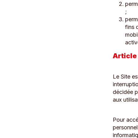
perme
;
perme
fins 
mobil
activ
Article
Le Site e
interrupt
décidée p
aux utilis
Pour accéd
personnel
informati