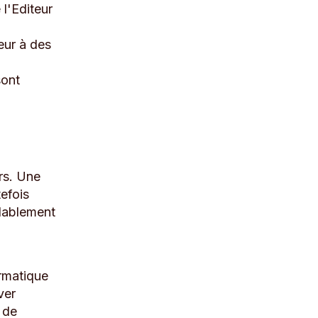
 l'Editeur
teur à des
sont
rs. Une
efois
alablement
ormatique
ver
 de