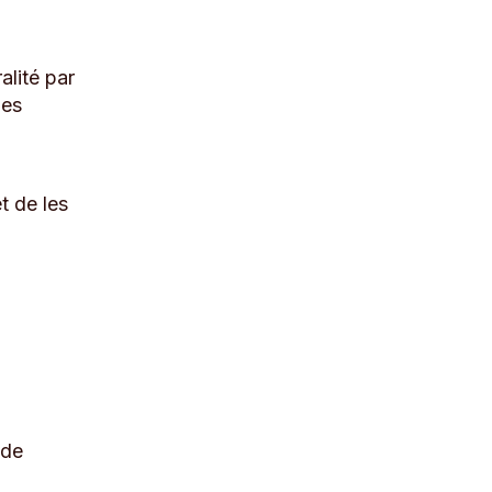
alité par
les
t de les
 de